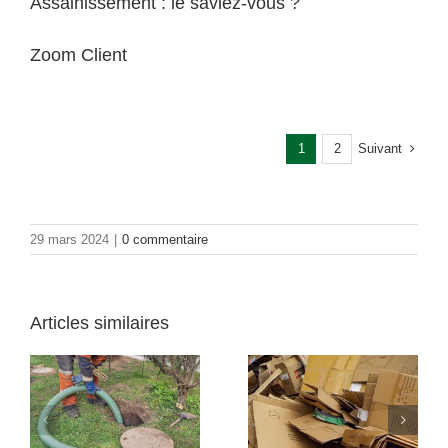
Assainissement : le saviez-vous ?
Zoom Client
Suivant
1
2
29 mars 2024
|
0 commentaire
Articles similaires
Rachat de métaux
:
Recyclage des
pour les