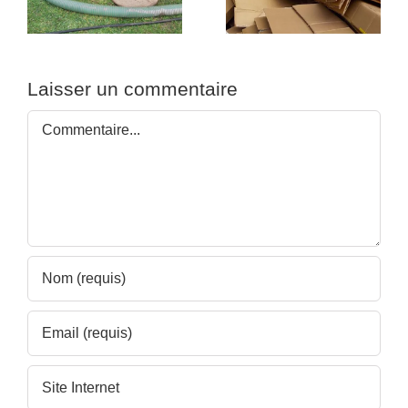
e
emballages carton
professionnels
Laisser un commentaire
Commentaire