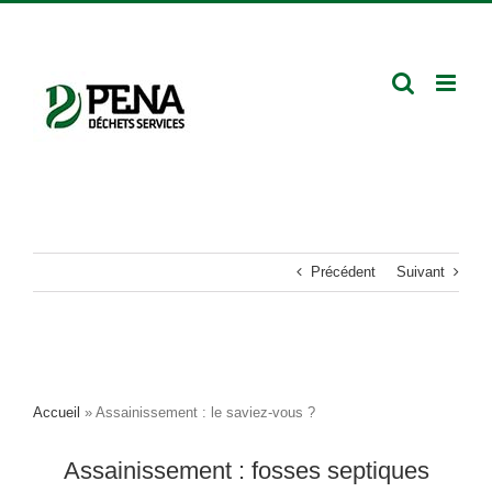
Passer
Facebook
LinkedIn
Rejoignez-
au
nous
contenu
Précédent
Suivant
Accueil
»
Assainissement : le saviez-vous ?
Assainissement : fosses septiques