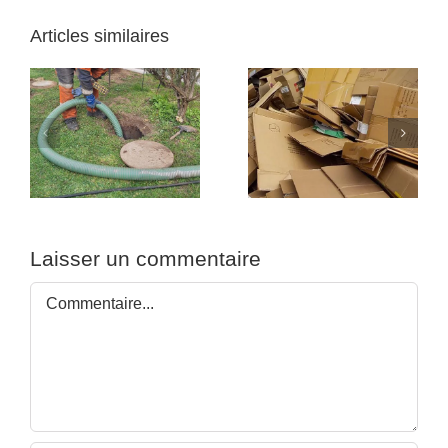
Articles similaires
Rachat de métaux
:
Recyclage des
pour les
e
emballages carton
professionnels
Laisser un commentaire
Commentaire