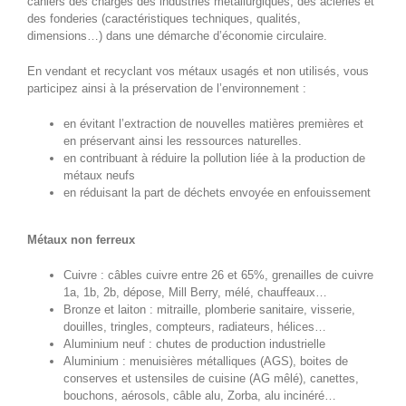
cahiers des charges des industries métallurgiques, des aciéries et
des fonderies (caractéristiques techniques, qualités,
dimensions…) dans une démarche d’économie circulaire.
En vendant et recyclant vos métaux usagés et non utilisés, vous
participez ainsi à la préservation de l’environnement :
en évitant l’extraction de nouvelles matières premières et
en préservant ainsi les ressources naturelles.
en contribuant à réduire la pollution liée à la production de
métaux neufs
en réduisant la part de déchets envoyée en enfouissement
Métaux non ferreux
Cuivre : câbles cuivre entre 26 et 65%, grenailles de cuivre
1a, 1b, 2b, dépose, Mill Berry, mélé, chauffeaux…
Bronze et laiton : mitraille, plomberie sanitaire, visserie,
douilles, tringles, compteurs, radiateurs, hélices…
Aluminium neuf : chutes de production industrielle
Aluminium : menuisières métalliques (AGS), boites de
conserves et ustensiles de cuisine (AG mêlé), canettes,
bouchons, aérosols, câble alu, Zorba, alu incinéré…