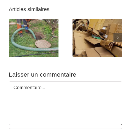
Articles similaires
Rachat de métaux
:
Recyclage des
pour les
e
emballages carton
professionnels
Laisser un commentaire
Commentaire