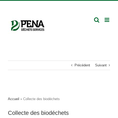
Passer
Facebook
LinkedIn
Rejoignez-
au
nous
contenu
Précédent
Suivant
Accueil
»
Collecte des biodéchets
Collecte des biodéchets